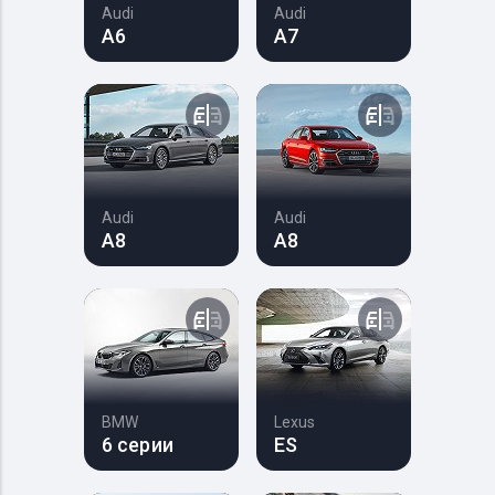
Audi
Audi
A6
A7
Audi
Audi
A8
A8
BMW
Lexus
6 серии
ES