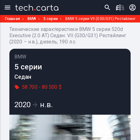
Главная
BMW
5 серии
BMW 5 серии VII (G30/G31) Рестайлинг
Технические характеристики BMW 5 серии 520d
Executive (2.0 AT) Седан: VII (G30/G31) Рестайлинг
(2020 – н.в.), дизель, 190 л.с.
BMW
5 серии
Седан
58 700 - 80 500 $
2020
н.в.