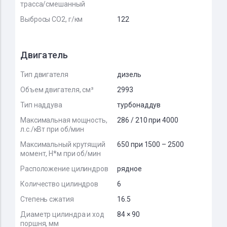
трасса/смешанный
Выбросы CO2, г/км
122
Двигатель
Тип двигателя
дизель
Объем двигателя, см³
2993
Тип наддува
турбонаддув
Максимальная мощность,
286 / 210 при 4000
л.с./кВт при об/мин
Максимальный крутящий
650 при 1500 – 2500
момент, Н*м при об/мин
Расположение цилиндров
рядное
Количество цилиндров
6
Степень сжатия
16.5
Диаметр цилиндра и ход
84 × 90
поршня, мм