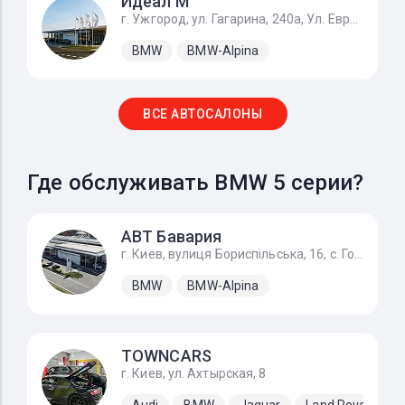
Идеал М
г. Ужгород, ул. Гагарина, 240а, Ул. Европейская 1, с. Баранинцы
BMW
BMW-Alpina
ВСЕ АВТОСАЛОНЫ
Где обслуживать BMW 5 серии?
АВТ Бавария
г. Киев, вулиця Бориспільська, 16, с. Гора
BMW
BMW-Alpina
TOWNCARS
г. Киев, ул. Ахтырская, 8
Audi
BMW
Jaguar
Land Rover
M