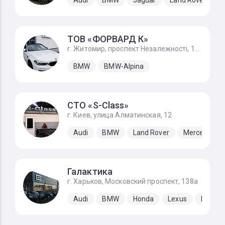
ТОВ «ФОРВАРД К»
г. Житомир, проспект Незалежності, 170А
BMW
BMW-Alpina
СТО «S-Class»
г. Киев, улица Алматинская, 12
Audi
BMW
Land Rover
Mercedes-B
Галактика
г. Харьков, Московский проспект, 138а
Audi
BMW
Honda
Lexus
Merced