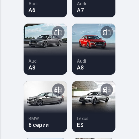
Audi
Audi
A6
A7
Audi
Audi
A8
A8
BMW
Lexus
6 серии
ES