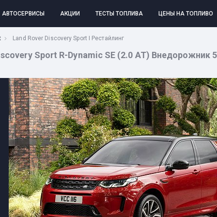
АВТОСЕРВИСЫ
АКЦИИ
ТЕСТЫ ТОПЛИВА
ЦЕНЫ НА ТОПЛИВО
t
Land Rover Discovery Sport I Рестайлинг
covery Sport R-Dynamic SE (2.0 AT) Внедорожник 5 