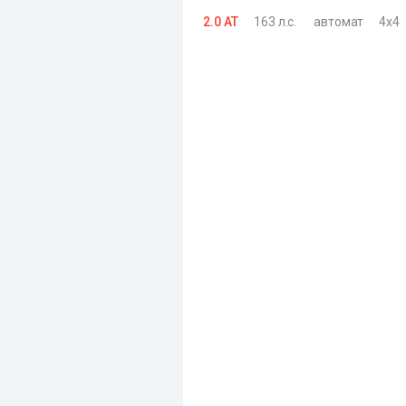
2.0 AT
163 л.с.
автомат
4x4