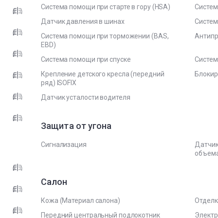
Система помощи при старте в гору (HSA)
Систем
Датчик давления в шинах
Систем
Система помощи при торможении (BAS,
Антипр
EBD)
Система помощи при спуске
Систем
Крепление детского кресла (передний
Блокир
ряд) ISOFIX
Датчик усталости водителя
Защита от угона
Сигнализация
Датчик
объем
Салон
Кожа (Материал салона)
Отделк
Передний центральный подлокотник
Электр