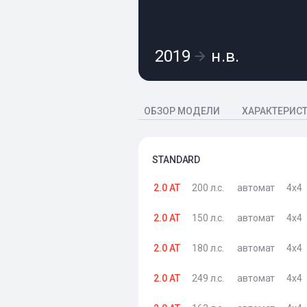
2019
н.в.
ОБЗОР МОДЕЛИ
ХАРАКТЕРИС
STANDARD
2.0 AT
200 л.с.
автомат
4x4
2.0 AT
150 л.с.
автомат
4x4
2.0 AT
180 л.с.
автомат
4x4
2.0 AT
249 л.с.
автомат
4x4