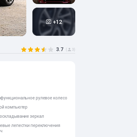
+12
3.7
(
3)
функциональное рулевое колесо
ой компьютер
оскладывание зеркал
евые лепестки переключения
ач