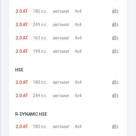
2.0 AT
180 л.с.
автомат
4x4
2.0 AT
249 л.с.
автомат
4x4
2.0 AT
163 л.с.
автомат
4x4
2.0 AT
199 л.с.
автомат
4x4
HSE
2.0 AT
180 л.с.
автомат
4x4
2.0 AT
249 л.с.
автомат
4x4
R-DYNAMIC HSE
2.0 AT
180 л.с.
автомат
4x4