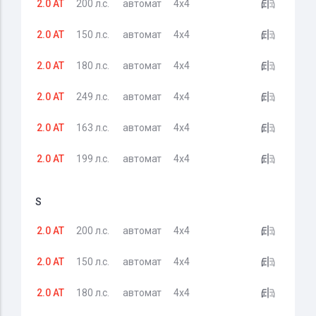
2.0 AT
200 л.с.
автомат
4x4
2.0 AT
150 л.с.
автомат
4x4
2.0 AT
180 л.с.
автомат
4x4
2.0 AT
249 л.с.
автомат
4x4
2.0 AT
163 л.с.
автомат
4x4
2.0 AT
199 л.с.
автомат
4x4
S
2.0 AT
200 л.с.
автомат
4x4
2.0 AT
150 л.с.
автомат
4x4
2.0 AT
180 л.с.
автомат
4x4