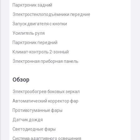
Парктроник задний
Электростеклоподъёмники передние
Запуск двигателя с кнопки
Усилитель руля
Парктроник передний
Климат-контроль 2-зонный
Электронная приборная панель
Обзор
Электрообогрев боковых зеркал
Автоматический корректор фар
Противотуманные фары
Датчик дождя
Светодиодные фары
Система адаптивного освещения