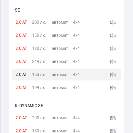
SE
2.0 AT
200 л.с.
автомат
4x4
2.0 AT
150 л.с.
автомат
4x4
2.0 AT
180 л.с.
автомат
4x4
2.0 AT
249 л.с.
автомат
4x4
2.0 AT
163 л.с.
автомат
4x4
2.0 AT
199 л.с.
автомат
4x4
R-DYNAMIC SE
2.0 AT
200 л.с.
автомат
4x4
2.0 AT
150 л.с.
автомат
4x4