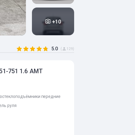
+10
5.0
(
129)
51-751 1.6 AMT
остеклоподъёмники передние
ель руля